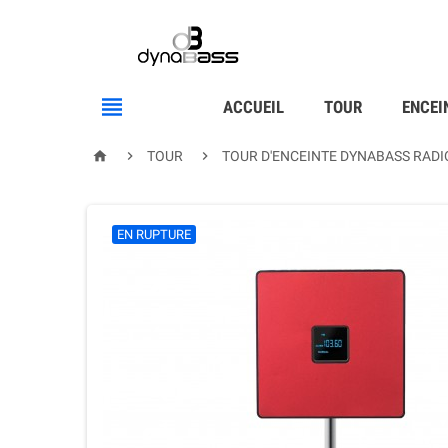

ACCUEIL
TOUR
ENCEI



TOUR
TOUR D'ENCEINTE DYNABASS RADI
EN RUPTURE