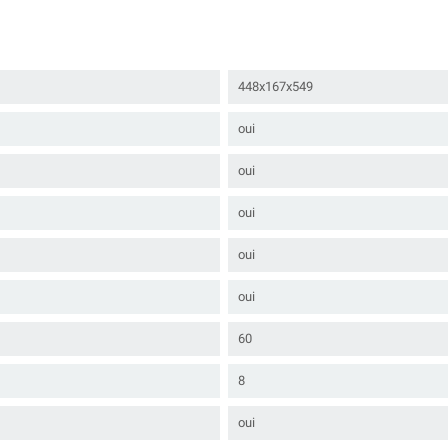
448x167x549
oui
oui
oui
oui
oui
60
8
oui