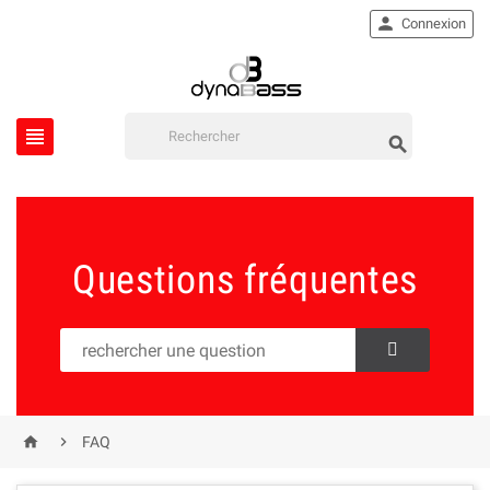

Connexion


Questions fréquentes


FAQ