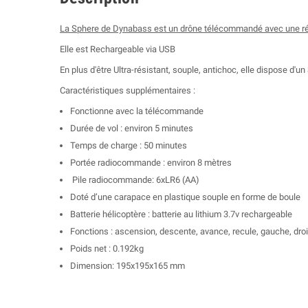
La Sphere de Dynabass est un drône télécommandé avec une ré
Elle est Rechargeable via USB
En plus d'être
Ultra-résistant, souple, antichoc,
elle dispose d'un
Caractéristiques supplémentaires :
Fonctionne avec la télécommande
Durée de vol : environ 5 minutes
Temps de charge : 50 minutes
Portée radiocommande : environ 8 mètres
Pile radiocommande: 6xLR6 (AA)
Doté d’une carapace en plastique souple en forme de boule
Batterie hélicoptère : batterie au lithium 3.7v rechargeable
Fonctions : ascension, descente, avance, recule, gauche, droi
Poids net : 0.192kg
Dimension: 195x195x165 mm