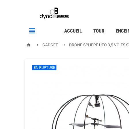

ACCUEIL
TOUR
ENCEI



GADGET
DRONE SPHERE UFO 3,5 VOIES S
EN RUPTURE