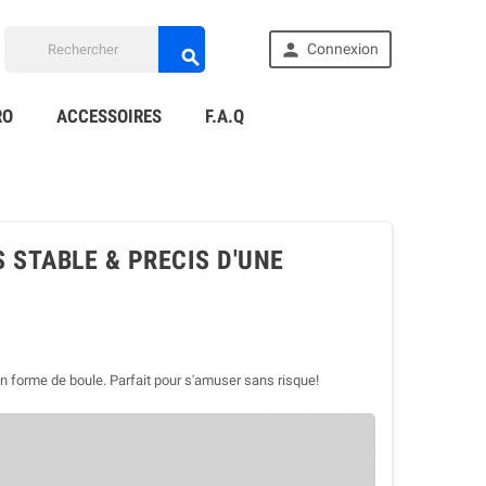

Connexion

RO
ACCESSOIRES
F.A.Q
S STABLE & PRECIS D'UNE
n forme de boule. Parfait pour s'amuser sans risque!