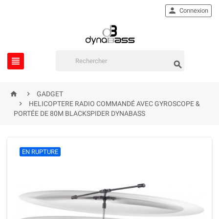

Connexion




GADGET

HELICOPTERE RADIO COMMANDÉ AVEC GYROSCOPE &
PORTÉE DE 80M BLACKSPIDER DYNABASS
EN RUPTURE