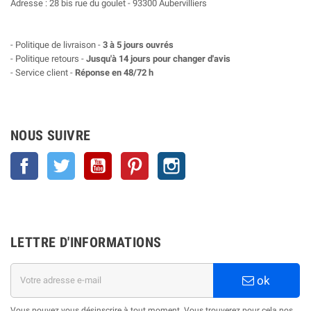
Adresse : 28 bis rue du goulet - 93300 Aubervilliers
- Politique de livraison -
3 à 5 jours ouvrés
- Politique retours -
Jusqu'à 14 jours pour changer d'avis
- Service client -
Réponse en 48/72 h
NOUS SUIVRE
Facebook
Twitter
YouTube
Pinterest
Instagram
LETTRE D'INFORMATIONS
ok
Vous pouvez vous désinscrire à tout moment. Vous trouverez pour cela nos