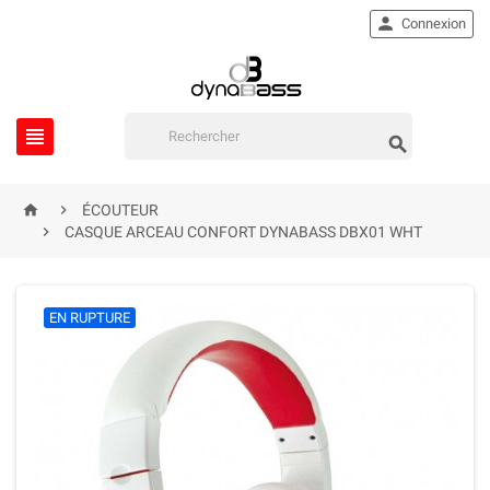

Connexion




ÉCOUTEUR

CASQUE ARCEAU CONFORT DYNABASS DBX01 WHT
EN RUPTURE