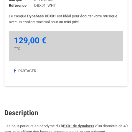
Référence
DBX01_WHT
Le casque
Dynabass DBX01
est idéal pour écouter votre musique
avec un confort maximal pour un mini prix!
129,00 €
TTC
PARTAGER
Description
Les haut-parleurs en néodyme
du
D
BX01 de dynabass
d'un diamètre de 40
mm vous offrent des basses dynamiques et un son puissant.