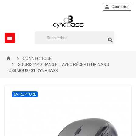

Connexion




CONNECTIQUE

SOURIS 2.4G SANS FIL AVEC RÉCEPTEUR NANO
USBMOUSE01 DYNABASS
EN RUPTURE