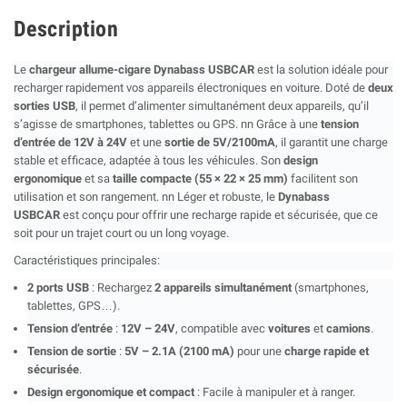
Description
Le
chargeur allume-cigare Dynabass USBCAR
est la solution idéale pour
recharger rapidement vos appareils électroniques en voiture. Doté de
deux
sorties USB
, il permet d’alimenter simultanément deux appareils, qu’il
s’agisse de smartphones, tablettes ou GPS. nn Grâce à une
tension
d’entrée de 12V à 24V
et une
sortie de 5V/2100mA
, il garantit une charge
stable et efficace, adaptée à tous les véhicules. Son
design
ergonomique
et sa
taille compacte (55 × 22 × 25 mm)
facilitent son
utilisation et son rangement. nn Léger et robuste, le
Dynabass
USBCAR
est conçu pour offrir une recharge rapide et sécurisée, que ce
soit pour un trajet court ou un long voyage.
Caractéristiques principales:
2 ports USB
: Rechargez
2 appareils simultanément
(smartphones,
tablettes, GPS…).
Tension d’entrée
:
12V – 24V
, compatible avec
voitures
et
camions
.
Tension de sortie
:
5V – 2.1A (2100 mA)
pour une
charge rapide et
sécurisée
.
Design ergonomique et compact
: Facile à manipuler et à ranger.