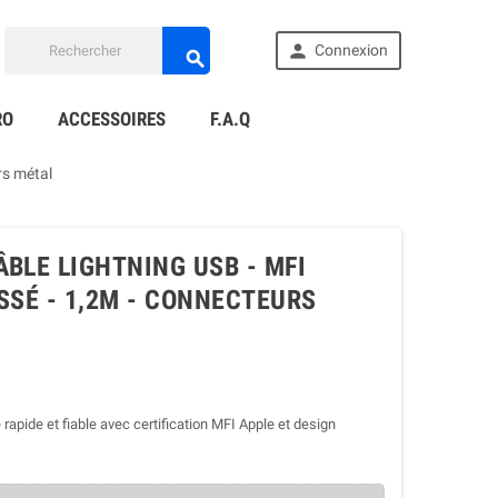

Connexion

RO
ACCESSOIRES
F.A.Q
rs métal
ÂBLE LIGHTNING USB - MFI
ESSÉ - 1,2M - CONNECTEURS
apide et fiable avec certification MFI Apple et design