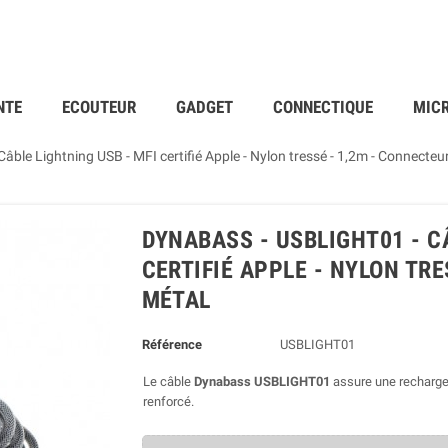
NTE
ECOUTEUR
GADGET
CONNECTIQUE
MIC
ble Lightning USB - MFI certifié Apple - Nylon tressé - 1,2m - Connecteu
DYNABASS - USBLIGHT01 - C
CERTIFIÉ APPLE - NYLON TR
MÉTAL
Référence
USBLIGHT01
Le câble
Dynabass USBLIGHT01
assure une recharge r
renforcé.