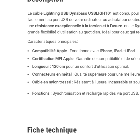
Le
câble Lightning USB Dynabass USBLIGHT01
est conçu pour 
facilement au port USB de votre ordinateur ou adaptateur secte
une
résistance exceptionnelle à la torsion et à l’usure
. nn Le
Dy
grande flexibilité d’utilisation au quotidien. Idéal pour ceux qui 
Caractéristiques principales:
Compatibilité Apple
: Fonctionne avec
iPhone
,
iPad
et
iPod
.
Certification MFI Apple
: Garantie de compatibilité et de sécur
Longueur
:
120 cm
pour un confort d’utilisation optimal.
Connecteurs en métal
: Qualité supérieure pour une meilleure 
Câble en nylon tressé
: Résistant à l’usure,
incassable
et sou
Fonctions
: Synchronisation et recharge rapides via port USB.
Fiche technique