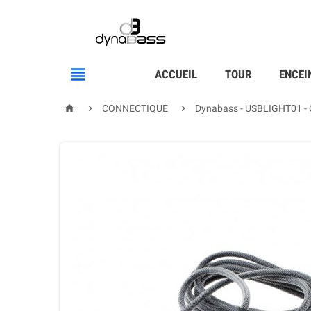

ACCUEIL
TOUR
ENCEI



CONNECTIQUE
Dynabass - USBLIGHT01 - Câ