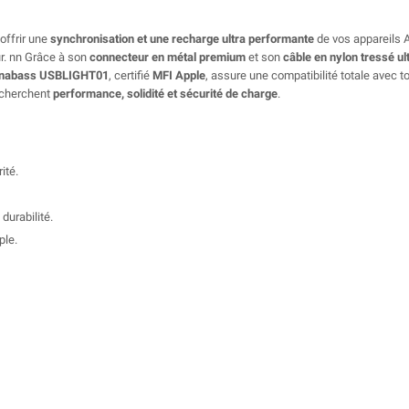
offrir une
synchronisation et une recharge ultra performante
de vos appareils 
ur. nn Grâce à son
connecteur en métal premium
et son
câble en nylon tressé ul
nabass USBLIGHT01
, certifié
MFI Apple
, assure une compatibilité totale avec t
recherchent
performance, solidité et sécurité de charge
.
ité.
durabilité.
ple.