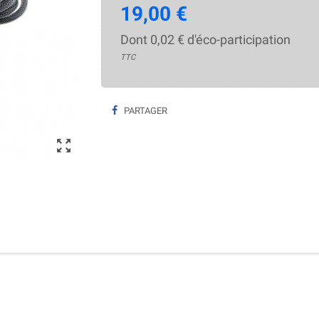
19,00 €
Dont 0,02 € d'éco-participation
TTC
PARTAGER
