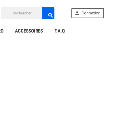

Connexion

RO
ACCESSOIRES
F.A.Q