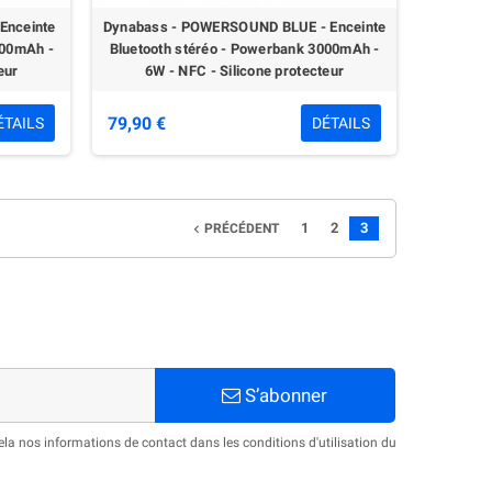
Enceinte
Dynabass - POWERSOUND BLUE - Enceinte
000mAh -
Bluetooth stéréo - Powerbank 3000mAh -
eur
6W - NFC - Silicone protecteur
79,90 €
ÉTAILS
DÉTAILS
1
2
3
PRÉCÉDENT

S’abonner
a nos informations de contact dans les conditions d'utilisation du