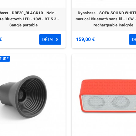
bass - DBE30_BLACK10 - Noir -
Dynabass - SOFA SOUND WHITE
te Bluetooth LED - 10W - BT 5.3 -
musical Bluetooth sans fil - 10W -
Sangle portable
rechargeable intégrée
€
159,00 €
DÉTAILS
D
TURE